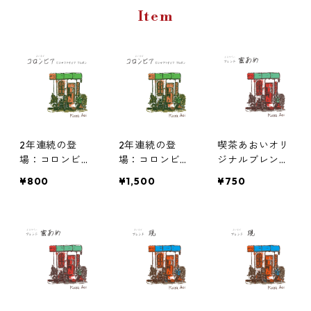
Item
2年連続の登
2年連続の登
喫茶あおいオリ
場：コロンビア
場：コロンビア
ジナルブレンド
中浅煎り ビジ
中浅煎り ビジ
蜜あめ 100g
¥800
¥1,500
¥750
ャファティマ
ャファティマ
ブルボン 100g
ブルボン 200g