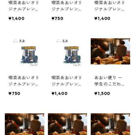
喫茶あおいオリ
喫茶あおいオリ
喫茶あおいオリ
ジナルブレンド
ジナルブレンド
ジナルブレンド
蜜あめ 200g
現 100g
現 200g
¥1,400
¥750
¥1,400
喫茶あおいオリ
喫茶あおいオリ
あおい便り ー
ジナルブレンド
ジナルブレンド
学生のこだわり
黒森 100g
黒森 200g
とともに届く、
¥750
¥1,400
¥1,500
月に一度の珈琲
時間 ー100g×2
種類(豆)