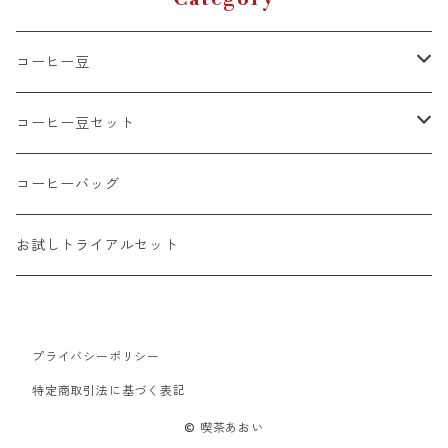
コーヒー豆
ブレンド
コーヒー豆セット
シングルオリジン
おすすめコーヒーセット
コーヒーバッグ
浅煎り
送料無料定期便
お試しトライアルセット
中煎り
深煎り
プライバシーポリシー
特定商取引法に基づく表記
© 喫茶あおい