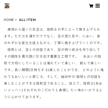
HOME
ALL ITEM
産地から届いた生豆は、焙煎士の手によって焼き上げられ
ます。ただ火を通すだけでなく、豆の見た目や、におい、音
のわずかな変化を捉えながら、丁寧に焼き上げていくのです。
焙煎とは、豆との対話であり、豆の持つ成分を作り出して
その個性を最大限に引き出す重要な工程です。 あおいの焙
煎で大切にしていることは淹れていて楽しい、 飲んで楽しい
です。長い期間(日持ちする)楽しむことができ、 どのように淹
れてもおいしいと感じる、そして、抽出中の 珈琲との対話を
楽しむことができる焙煎豆であること。 加えて、焙煎士(あお
いメンバー)それぞれのこだわりと表現し たい味わいがでるよ
うに心がけております。