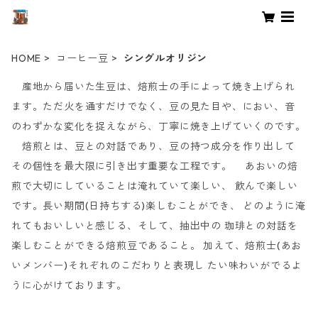
HOME
コーヒー豆
シングルオリジン
産地から届いた生豆は、焙煎士の手によって焼き上げられ
ます。ただ火を通すだけでなく、豆の見た目や、におい、音
のわずかな変化を捉えながら、丁寧に焼き上げていくのです。
焙煎とは、豆との対話であり、豆の持つ成分を作り出して
その個性を最大限に引き出す重要な工程です。 あおいの焙
煎で大切にしていることは淹れていて楽しい、 飲んで楽しい
です。長い期間(日持ちする)楽しむことができ、 どのように淹
れてもおいしいと感じる、そして、抽出中の 珈琲との対話を
楽しむことができる焙煎豆であること。 加えて、焙煎士(あお
いメンバー)それぞれのこだわりと表現し たい味わいがでるよ
うに心がけております。