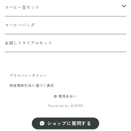
ブレンド
コーヒー豆セット
シングルオリジン
おすすめコーヒーセット
コーヒーバッグ
浅煎り
送料無料定期便
お試しトライアルセット
中煎り
深煎り
プライバシーポリシー
特定商取引法に基づく表記
© 喫茶あおい
Powered by
ショップに質問する