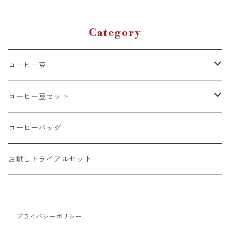
Category
コーヒー豆
ブレンド
コーヒー豆セット
シングルオリジン
おすすめコーヒーセット
コーヒーバッグ
浅煎り
送料無料定期便
お試しトライアルセット
中煎り
深煎り
プライバシーポリシー