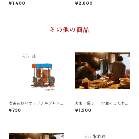
ド 黒森 200g
とともに届く、月に一度の珈
¥1,400
¥2,800
琲時間 ー200g×2種類(豆)
その他の商品
喫茶あおいオリジナルブレン
あおい便り ー 学生のこだわり
ド 現 100g
とともに届く、月に一度の珈
¥750
¥1,500
琲時間 ー100g×2種類(豆)