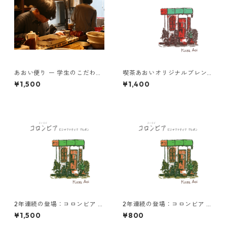
あおい便り ー 学生のこだわり
喫茶あおいオリジナルブレン
とともに届く、月に一度の珈
ド 蜜あめ 200g
¥1,500
¥1,400
琲時間 ー100g×2種類(粉)
2年連続の登場：コロンビア 中
2年連続の登場：コロンビア 中
浅煎り ビジャファティマ ブル
浅煎り ビジャファティマ ブル
¥1,500
¥800
ボン 200g
ボン 100g