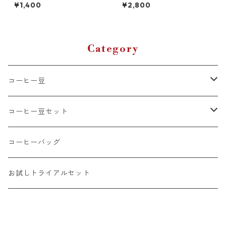
ド 蜜あめ 200g
とともに届く、月に一度の珈
¥1,400
¥2,800
琲時間 ー200g×2種類(豆)
Category
コーヒー豆
ブレンド
コーヒー豆セット
シングルオリジン
おすすめコーヒーセット
コーヒーバッグ
浅煎り
送料無料定期便
お試しトライアルセット
中煎り