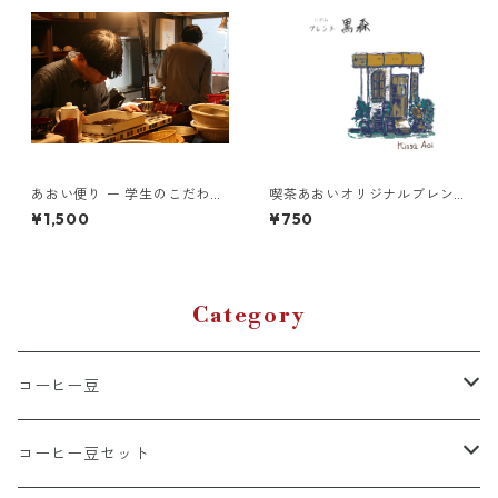
あおい便り ー 学生のこだわり
喫茶あおいオリジナルブレン
とともに届く、月に一度の珈
ド 黒森 100g
¥1,500
¥750
琲時間 ー100g×2種類(豆)
Category
コーヒー豆
ブレンド
コーヒー豆セット