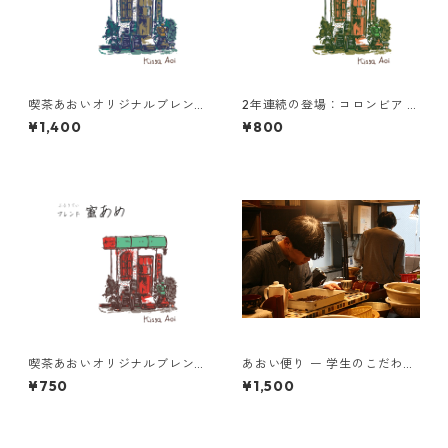
喫茶あおいオリジナルブレン
2年連続の登場：コロンビア 中
ド 黒森 200g
浅煎り ビジャファティマ ブル
¥1,400
¥800
ボン 100g
喫茶あおいオリジナルブレン
あおい便り ー 学生のこだわり
ド 蜜あめ 100g
とともに届く、月に一度の珈
¥750
¥1,500
琲時間 ー100g×2種類(粉)