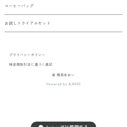
シングルオリジン
おすすめコーヒーセット
コーヒーバッグ
浅煎り
送料無料定期便
お試しトライアルセット
中煎り
深煎り
プライバシーポリシー
特定商取引法に基づく表記
© 喫茶あおい
Powered by