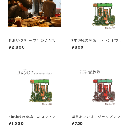
あおい便り ー 学生のこだわり
2年連続の登場：コロンビア 中
とともに届く、月に一度の珈
浅煎り ビジャファティマ ブル
¥2,800
¥800
琲時間 ー200g×2種類(豆)
ボン 100g
2年連続の登場：コロンビア 中
喫茶あおいオリジナルブレン
浅煎り ビジャファティマ ブル
ド 蜜あめ 100g
¥1,500
¥750
ボン 200g