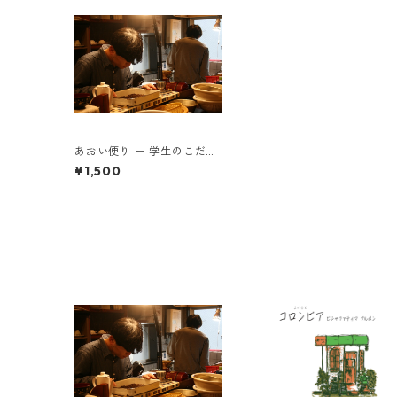
あおい便り ー 学生のこだわ
りとともに届く、月に一度
¥1,500
の珈琲時間 ー100g×2種類
(粉)