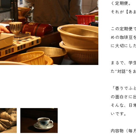
く定期便。
それが【あ
この定期便
めの珈琲豆
に大切にし
まるで、学
た“対話”を
「香りでふ
の面白さに
そんな、日
いです。
内容物（毎