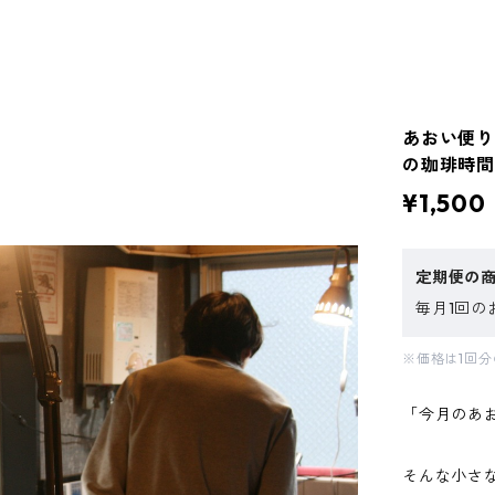
あおい便り
の珈琲時間 
¥1,500
定期便の
毎月1回の
※価格は1回
「今月のあ
そんな小さ