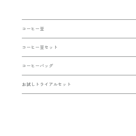
コーヒー豆
ブレンド
コーヒー豆セット
シングルオリジン
おすすめコーヒーセット
コーヒーバッグ
浅煎り
送料無料定期便
お試しトライアルセット
中煎り
深煎り