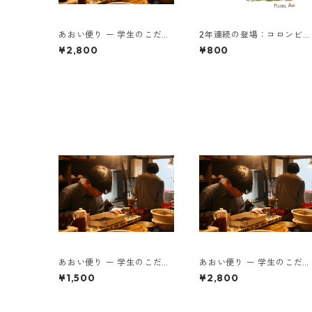
あおい便り ー 学生のこだわ
2年連続の登場：コロンビア
りとともに届く、月に一度
中浅煎り ビジャファティマ
¥2,800
¥800
の珈琲時間 ー200g×2種類
ブルボン 100g
(豆)
あおい便り ー 学生のこだわ
あおい便り ー 学生のこだわ
りとともに届く、月に一度
りとともに届く、月に一度
¥1,500
¥2,800
の珈琲時間 ー100g×2種類
の珈琲時間 ー200g×2種類
(豆)
(豆)