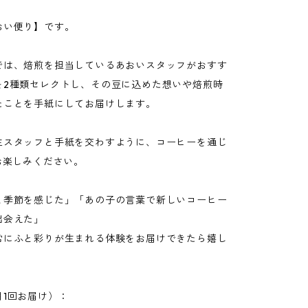
おい便り】です。
では、焙煎を担当しているあおいスタッフがおすす
を2種類セレクトし、その豆に込めた想いや焙煎時
たことを手紙にしてお届けします。
生スタッフと手紙を交わすように、コーヒーを通じ
お楽しみください。
と季節を感じた」「あの子の言葉で新しいコーヒー
出会えた」
常にふと彩りが生まれる体験をお届けできたら嬉し
月1回お届け）：